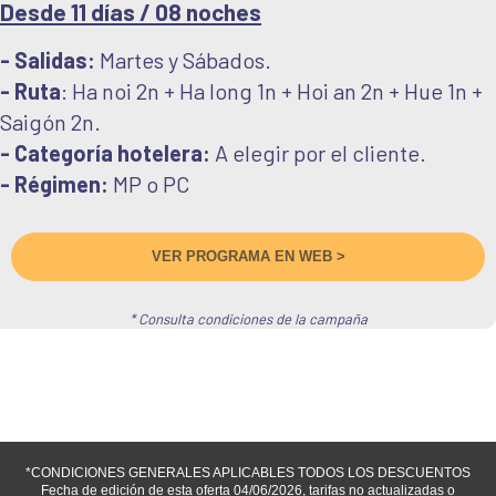
Desde 11 días / 08 noches
- Salidas:
Martes y Sábados.
- Ruta
: Ha noi 2n + Ha long 1n + Hoi an 2n + Hue 1n +
Saigón 2n.
- Categoría hotelera:
A elegir por el cliente.
- Régimen:
MP o PC
VER PROGRAMA EN WEB >
* Consulta condiciones de la campaña
*CONDICIONES GENERALES APLICABLES TODOS LOS DESCUENTOS
Fecha de edición de esta oferta 04/06/2026, tarifas no actualizadas o